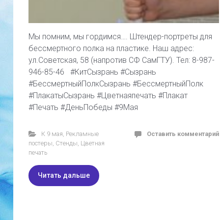
Мы помним, мы гордимся…. Штендер-портреты для
бессмертного полка на пластике. Наш адрес:
ул.Советская, 58 (напротив СФ СамГТУ). Тел: 8-987-
946-85-46 #КитСызрань #Сызрань
#БессмертныйПолкСызрань #БессмертныйПолк
#ПлакатыСызрань #Цветнаяпечать #Плакат
#Печать #ДеньПобеды #9Мая
К 9 мая
,
Рекламные
Оставить комментарий
постеры
,
Стенды
,
Цветная
печать
Читать дальше