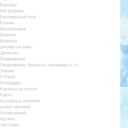
Баннеры
Без рубрики
Бессмертный полк
Бланки
Брошюровка
Визитки
Вывески
джокер-системы
Дипломы
Ежедневники
Ежедневники, блокноты, календари и т.п.
Значки
К 9 мая
Календари
Картины на холсте
Карты
Контурные наклейки
копии чертежей
Копирование
Кружки
Листовки