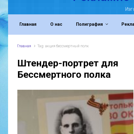
Изг
Главная
О нас
Полиграфия
Рекл
Главная
Tag: акция бессмертный полк
Штендер-портрет для
Бессмертного полка