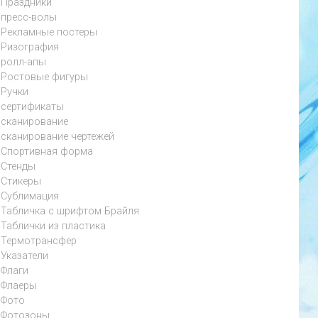
Праздники
пресс-волы
Рекламные постеры
Ризография
ролл-апы
Ростовые фигуры
Ручки
сертификаты
сканирование
сканирование чертежей
Спортивная форма
Стенды
Стикеры
Сублимация
Табличка с шрифтом Брайля
Таблички из пластика
Термотрансфер
Указатели
Флаги
Флаеры
Фото
Фотозоны