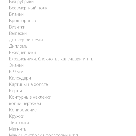
Без рубрики
Бессмертный полк
Бланки
Брошюровка
Визитки
Вывески
джокер-системы
Дипломы
Ежедневники
Ежедневники, блокноты, календари и т.п.
Значки
К 9 мая
Календари
Картины на холсте
Карты
Контурные наклейки
копии чертежей
Копирование
Кружки
Листовки
Магниты
Майки, футболки, толстовки и т.п.