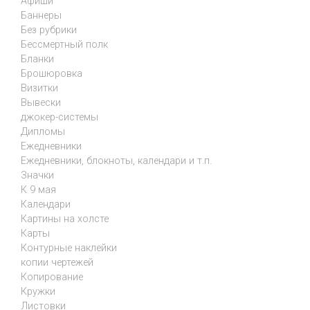
Афиши
Баннеры
Без рубрики
Бессмертный полк
Бланки
Брошюровка
Визитки
Вывески
джокер-системы
Дипломы
Ежедневники
Ежедневники, блокноты, календари и т.п.
Значки
К 9 мая
Календари
Картины на холсте
Карты
Контурные наклейки
копии чертежей
Копирование
Кружки
Листовки