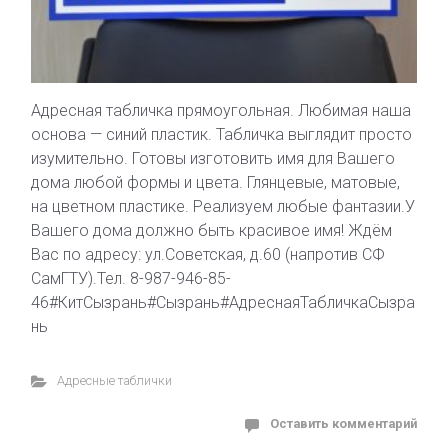
Адресная табличка прямоугольная. Любимая наша
основа — синий пластик. Табличка выглядит просто
изумительно. Готовы изготовить имя для Вашего
дома любой формы и цвета. Глянцевые, матовые,
на цветном пластике. Реализуем любые фантазии.У
Вашего дома должно быть красивое имя! Ждём
Вас по адресу: ул.Советская, д.60 (напротив СФ
СамГТУ).Тел. 8-987-946-85-
46#КитСызрань#Сызрань#АдреснаяТабличкаСызра
нь
Адресные таблички
Оставить комментарий