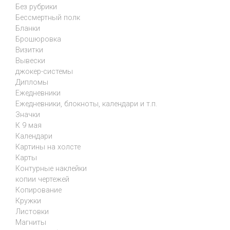
Без рубрики
Бессмертный полк
Бланки
Брошюровка
Визитки
Вывески
джокер-системы
Дипломы
Ежедневники
Ежедневники, блокноты, календари и т.п.
Значки
К 9 мая
Календари
Картины на холсте
Карты
Контурные наклейки
копии чертежей
Копирование
Кружки
Листовки
Магниты