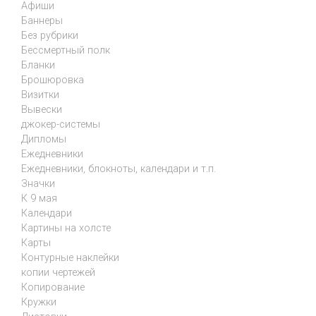
Афиши
Баннеры
Без рубрики
Бессмертный полк
Бланки
Брошюровка
Визитки
Вывески
джокер-системы
Дипломы
Ежедневники
Ежедневники, блокноты, календари и т.п.
Значки
К 9 мая
Календари
Картины на холсте
Карты
Контурные наклейки
копии чертежей
Копирование
Кружки