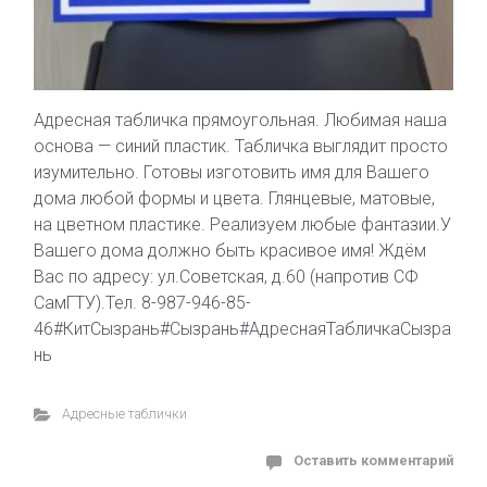
Адресная табличка прямоугольная. Любимая наша
основа — синий пластик. Табличка выглядит просто
изумительно. Готовы изготовить имя для Вашего
дома любой формы и цвета. Глянцевые, матовые,
на цветном пластике. Реализуем любые фантазии.У
Вашего дома должно быть красивое имя! Ждём
Вас по адресу: ул.Советская, д.60 (напротив СФ
СамГТУ).Тел. 8-987-946-85-
46#КитСызрань#Сызрань#АдреснаяТабличкаСызра
нь
Адресные таблички
Оставить комментарий