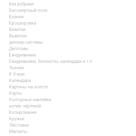
Без рубрики
Бессмертный полк
Бланки
Брошюровка
Визитки
Вывески
джокер-системы
Дипломы
Ежедневники
Ежедневники, блокноты, календари и т.п.
Значки
К 9 мая
Календари
Картины на холсте
Карты
Контурные наклейки
копии чертежей
Копирование
Кружки
Листовки
Магниты