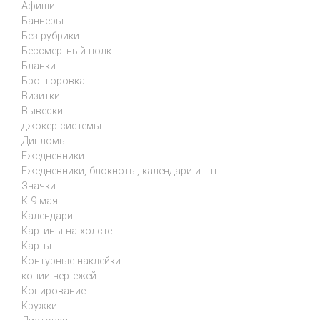
Афиши
Баннеры
Без рубрики
Бессмертный полк
Бланки
Брошюровка
Визитки
Вывески
джокер-системы
Дипломы
Ежедневники
Ежедневники, блокноты, календари и т.п.
Значки
К 9 мая
Календари
Картины на холсте
Карты
Контурные наклейки
копии чертежей
Копирование
Кружки