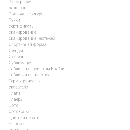
Ризография
ролл-апы
Ростовые фигуры
Ручки
сертификаты
сканирование
сканирование чертежей
Спортивная форма
Стенды
Стикеры
Сублимация
Табличка с шрифтом Брайля
Таблички из пластика
Термотрансфер
Указатели
Флаги
Флаеры
Фото
Фотозоны
Цветная печать
Чертежи
штендеры