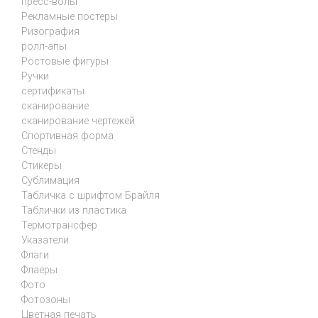
пресс-волы
Рекламные постеры
Ризография
ролл-апы
Ростовые фигуры
Ручки
сертификаты
сканирование
сканирование чертежей
Спортивная форма
Стенды
Стикеры
Сублимация
Табличка с шрифтом Брайля
Таблички из пластика
Термотрансфер
Указатели
Флаги
Флаеры
Фото
Фотозоны
Цветная печать