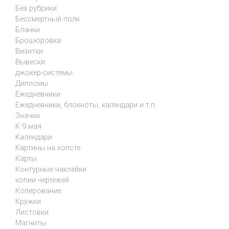
Без рубрики
Бессмертный полк
Бланки
Брошюровка
Визитки
Вывески
джокер-системы
Дипломы
Ежедневники
Ежедневники, блокноты, календари и т.п.
Значки
К 9 мая
Календари
Картины на холсте
Карты
Контурные наклейки
копии чертежей
Копирование
Кружки
Листовки
Магниты