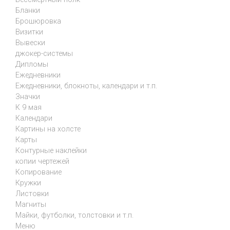
Бланки
Брошюровка
Визитки
Вывески
джокер-системы
Дипломы
Ежедневники
Ежедневники, блокноты, календари и т.п.
Значки
К 9 мая
Календари
Картины на холсте
Карты
Контурные наклейки
копии чертежей
Копирование
Кружки
Листовки
Магниты
Майки, футболки, толстовки и т.п.
Меню