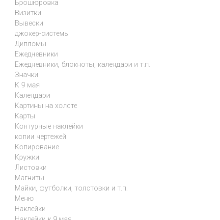
Брошюровка
Визитки
Вывески
джокер-системы
Дипломы
Ежедневники
Ежедневники, блокноты, календари и т.п.
Значки
К 9 мая
Календари
Картины на холсте
Карты
Контурные наклейки
копии чертежей
Копирование
Кружки
Листовки
Магниты
Майки, футболки, толстовки и т.п.
Меню
Наклейки
Наклейки к 9 мая