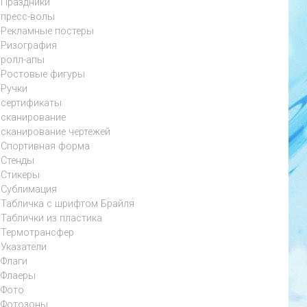
Праздники
пресс-волы
Рекламные постеры
Ризография
ролл-апы
Ростовые фигуры
Ручки
сертификаты
сканирование
сканирование чертежей
Спортивная форма
Стенды
Стикеры
Сублимация
Табличка с шрифтом Брайля
Таблички из пластика
Термотрансфер
Указатели
Флаги
Флаеры
Фото
Фотозоны