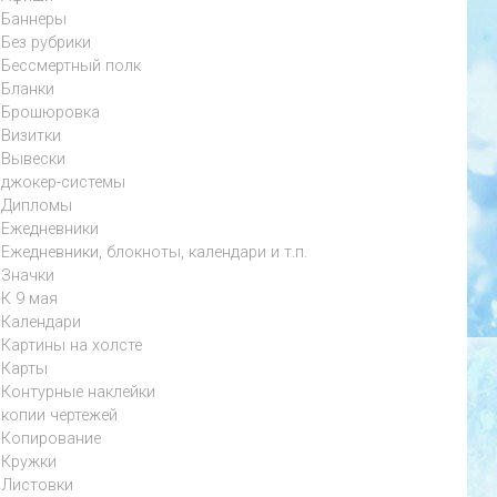
Баннеры
Без рубрики
Бессмертный полк
Бланки
Брошюровка
Визитки
Вывески
джокер-системы
Дипломы
Ежедневники
Ежедневники, блокноты, календари и т.п.
Значки
К 9 мая
Календари
Картины на холсте
Карты
Контурные наклейки
копии чертежей
Копирование
Кружки
Листовки