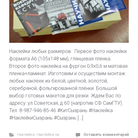
Наклейки любых размеров. Первое фото наклейки
формата А6 (105х148 мм), глянцевая плёнка.
Второе фото наклейка на фургон 0,9х0,6 м матовая
пленка+ламинат. Изготовим и осуществим монтаж
любых наклеек из белой, цветной, золотой,
серебряной, фольгированной плёнки. Большой
выбор готовых макетов для резки. Ждём Вас по
адресу: ул.Советская, д.60 (напротив СФ СамГТУ).
Тел. 8-987-946-85-46 #КитСызрань #Наклейка
#НаклейкиСызрань #Сызрань […]
Наклейки
,
Наклейки на
Оставить комментарий