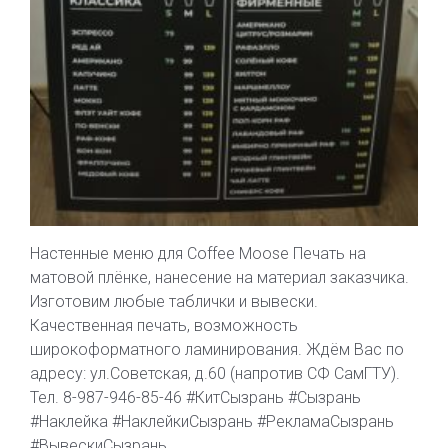
Настенные меню для Coffee Moose Печать на
матовой плёнке, нанесение на материал заказчика.
Изготовим любые таблички и вывески.
Качественная печать, возможность
широкоформатного ламинирования. Ждём Вас по
адресу: ул.Советская, д.60 (напротив СФ СамГТУ).
Тел. 8-987-946-85-46 #КитСызрань #Сызрань
#Наклейка #НаклейкиСызрань #РекламаСызрань
#ВывескиСызрань