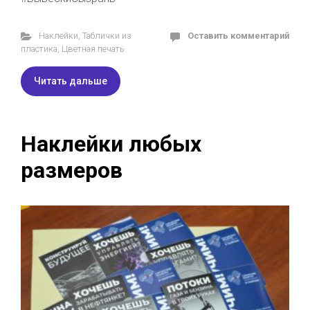
Наклейки
,
Таблички из
Оставить комментарий
пластика
,
Цветная печать
Читать дальше
Наклейки любых
размеров