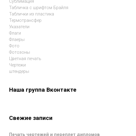
Сублимация
Табличка с шрифтом Брайля
Таблички из пластика
Термотрансфер
Указатели
Флаги
Флаеры
Фото
Фотозоны
Цветная печать
Чертежи
штендеры
Наша группа Вконтакте
Свежие записи
Печать чертежей и переплет дипломов