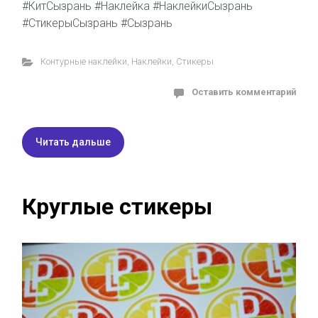
#КитСызрань #Наклейка #НаклейкиСызрань
#СтикерыСызрань #Сызрань
Контурные наклейки
,
Наклейки
,
Стикеры
Оставить комментарий
Читать дальше
Круглые стикеры