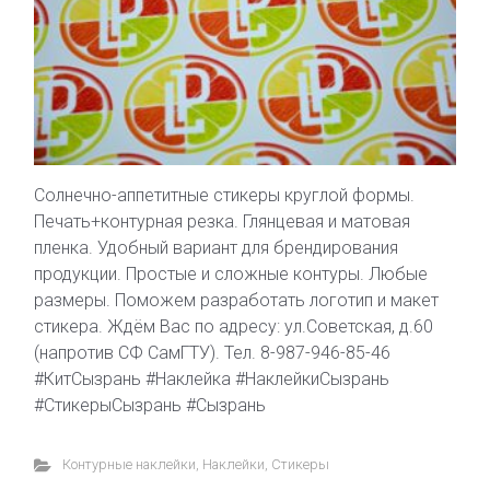
Солнечно-аппетитные стикеры круглой формы.
Печать+контурная резка. Глянцевая и матовая
пленка. Удобный вариант для брендирования
продукции. Простые и сложные контуры. Любые
размеры. Поможем разработать логотип и макет
стикера. Ждём Вас по адресу: ул.Советская, д.60
(напротив СФ СамГТУ). Тел. 8-987-946-85-46
#КитСызрань #Наклейка #НаклейкиСызрань
#СтикерыСызрань #Сызрань
Контурные наклейки
,
Наклейки
,
Стикеры