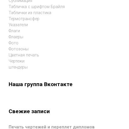
Сублимация
Табличка с шрифтом Брайля
Таблички из пластика
Термотрансфер
Указатели
Флаги
Флаеры
Фото
Фотозоны
Цветная печать
Чертежи
штендеры
Наша группа Вконтакте
Свежие записи
Печать чертежей и переплет дипломов