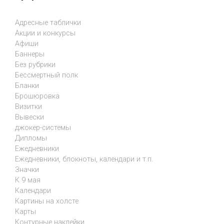
Адресные таблички
Акции и конкурсы
Афиши
Баннеры
Без рубрики
Бессмертный полк
Бланки
Брошюровка
Визитки
Вывески
джокер-системы
Дипломы
Ежедневники
Ежедневники, блокноты, календари и т.п.
Значки
К 9 мая
Календари
Картины на холсте
Карты
Контурные наклейки