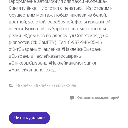
Оформление автомобиля для такси «Копейка».
Синяя плёнка. + логотип с печатью. Изготовим и
осуществим монтаж любых наклеек из белой,
цветной, золотой, серебряной, фольгированной
плёнки. Большой выбор готовых макетов для
резки. Ждём Вас по адресу: ул.Советская, д.60
(напротив СФ СамГТУ). Тел. 8-987-946-85-46
#КитСызрань #Наклейка #НаклейкиСызрань
#Сызрань #Наклейкаавтосызрань
#СтикерыСызрань #Наклейканамотоцикл
#Наклейканаснегоход
Наклейки
,
Наклейки на автомобили
Оставить комментарий
Читать дальше