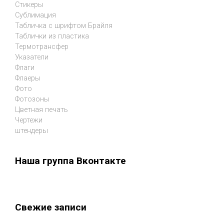
Стикеры
Сублимация
Табличка с шрифтом Брайля
Таблички из пластика
Термотрансфер
Указатели
Флаги
Флаеры
Фото
Фотозоны
Цветная печать
Чертежи
штендеры
Наша группа Вконтакте
Свежие записи