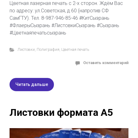
Цветная лазерная печать с 2-х сторон. Ждём Вас
по адресу: ул.Советская, д.60 (напротив СФ
СамГТУ). Тел. 8-987-946-85-46 #КитСызрань
#ФлаерыСызрань #ЛистовкиСызрань #Сызрань
#Цветнаяпечатьсызрань
Листовки
,
Полиграфия
,
Цветная печать
Оставить комментарий
Читать дальше
Листовки формата А5