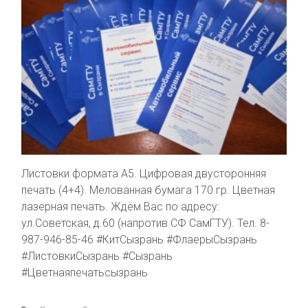
Листовки формата А5. Цифровая двусторонняя
печать (4+4). Мелованная бумага 170 гр. Цветная
лазерная печать. Ждём Вас по адресу:
ул.Советская, д.60 (напротив СФ СамГТУ). Тел. 8-
987-946-85-46 #КитСызрань #ФлаерыСызрань
#ЛистовкиСызрань #Сызрань
#Цветнаяпечатьсызрань