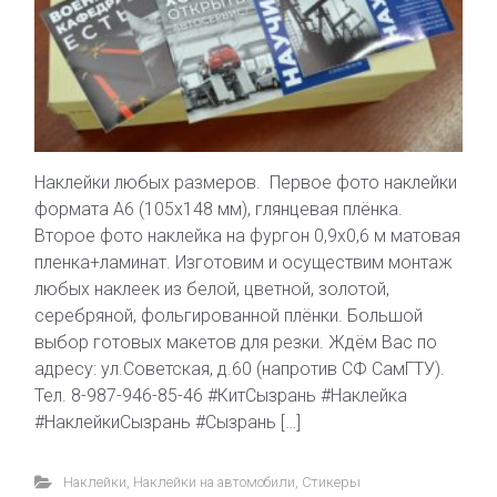
Наклейки любых размеров. Первое фото наклейки
формата А6 (105х148 мм), глянцевая плёнка.
Второе фото наклейка на фургон 0,9х0,6 м матовая
пленка+ламинат. Изготовим и осуществим монтаж
любых наклеек из белой, цветной, золотой,
серебряной, фольгированной плёнки. Большой
выбор готовых макетов для резки. Ждём Вас по
адресу: ул.Советская, д.60 (напротив СФ СамГТУ).
Тел. 8-987-946-85-46 #КитСызрань #Наклейка
#НаклейкиСызрань #Сызрань […]
Наклейки
,
Наклейки на автомобили
,
Стикеры