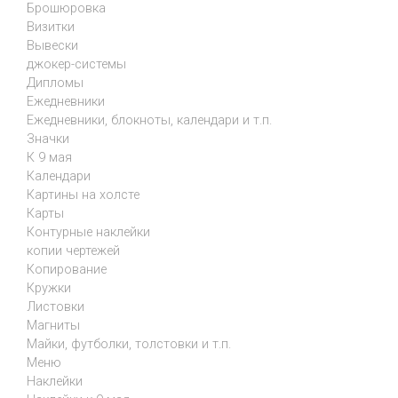
Брошюровка
Визитки
Вывески
джокер-системы
Дипломы
Ежедневники
Ежедневники, блокноты, календари и т.п.
Значки
К 9 мая
Календари
Картины на холсте
Карты
Контурные наклейки
копии чертежей
Копирование
Кружки
Листовки
Магниты
Майки, футболки, толстовки и т.п.
Меню
Наклейки