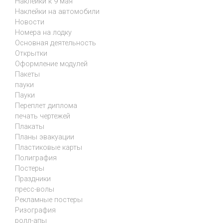
Наклейки к 9 мая
Наклейки на автомобили
Новости
Номера на лодку
Основная деятельность
Открытки
Оформление модулей
Пакеты
пауки
Пауки
Переплет диплома
печать чертежей
Плакаты
Планы эвакуации
Пластиковые карты
Полиграфия
Постеры
Праздники
пресс-волы
Рекламные постеры
Ризография
ролл-апы