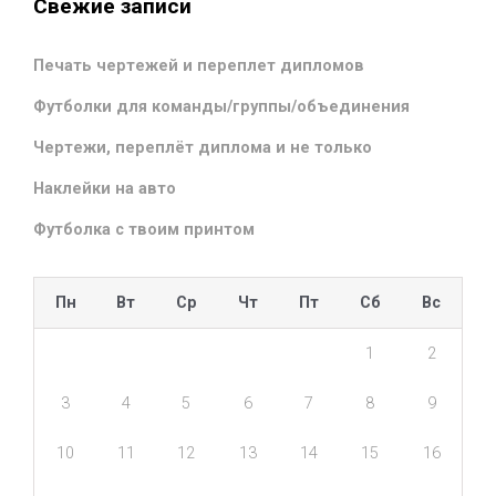
Свежие записи
Печать чертежей и переплет дипломов
Футболки для команды/группы/объединения
Чертежи, переплёт диплома и не только
Наклейки на авто
Футболка с твоим принтом
Пн
Вт
Ср
Чт
Пт
Сб
Вс
1
2
3
4
5
6
7
8
9
10
11
12
13
14
15
16