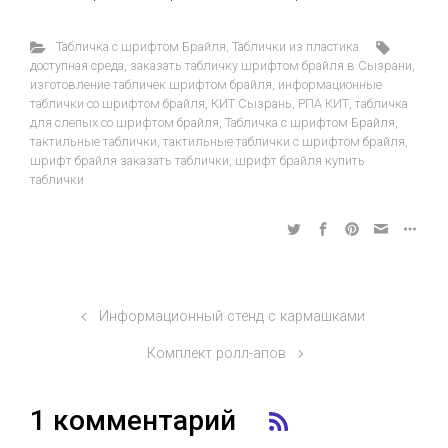
Табличка с шрифтом Брайля
,
Таблички из пластика
доступная среда
,
заказать табличку шрифтом брайля в Сызрани
,
изготовление табличек шрифтом брайля
,
информационные
таблички со шрифтом брайля
,
КИТ Сызрань
,
РПА КИТ
,
табличка
для слепых со шрифтом брайля
,
Табличка с шрифтом Брайля
,
тактильные таблички
,
тактильные таблички с шрифтом брайля
,
шрифт брайля заказать таблички
,
шрифт брайля купить
таблички
Информационный стенд с кармашками
Комплект ролл-апов
1 комментарий