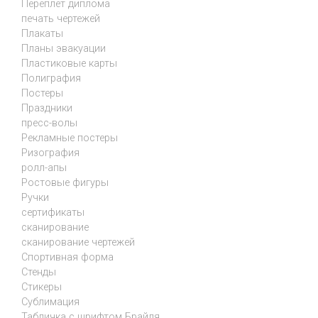
Переплет диплома
печать чертежей
Плакаты
Планы эвакуации
Пластиковые карты
Полиграфия
Постеры
Праздники
пресс-волы
Рекламные постеры
Ризография
ролл-апы
Ростовые фигуры
Ручки
сертификаты
сканирование
сканирование чертежей
Спортивная форма
Стенды
Стикеры
Сублимация
Табличка с шрифтом Брайля