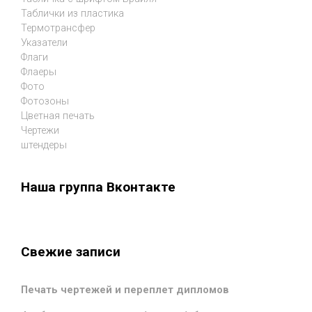
Таблички из пластика
Термотрансфер
Указатели
Флаги
Флаеры
Фото
Фотозоны
Цветная печать
Чертежи
штендеры
Наша группа Вконтакте
Свежие записи
Печать чертежей и переплет дипломов